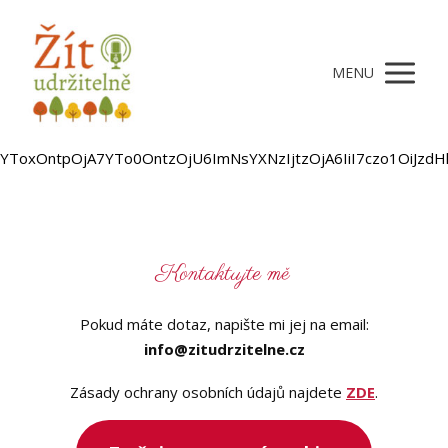
MENU
YToxOntpOjA7YTo0OntzOjU6Im
Kontaktujte mě
Pokud máte dotaz, napište mi jej na email:
info@zitudrzitelne.cz
Zásady ochrany osobních údajů najdete
ZDE
.