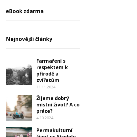
eBook zdarma
Nejnovější články
Farmaření s
respektem k
přírodě a
zvířatům
11.11.2024
Žijeme dobrý
místní život? A co
práce?
4.10.2024
Permakulturní
život ve Stodole