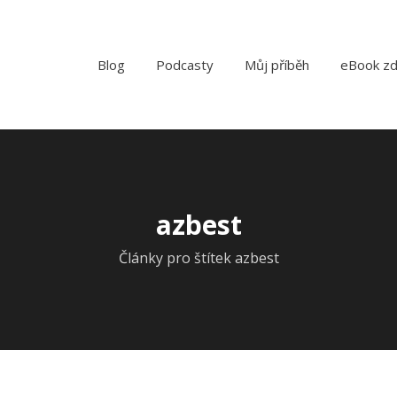
Blog
Podcasty
Můj příběh
eBook z
azbest
Články pro štítek azbest