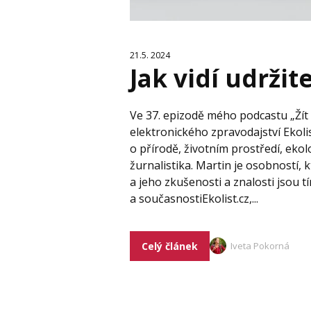
21.5. 2024
Jak vidí udržit
Ve 37. epizodě mého podcastu „Žít
elektronického zpravodajství Ekolis
o přírodě, životním prostředí, ekolo
žurnalistika. Martin je osobností, k
a jeho zkušenosti a znalosti jsou
a současnostiEkolist.cz,...
Celý článek
Iveta Pokorná