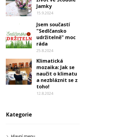
Jamky
15.9.2024
Jsem součastí
"Sedlčansko
udržitelně" moc
ráda
25.8.2024
Klimatická
mozaika: Jak se
naučit o klimatu
a nezbláznit se z
toho!
12.8.2024
Kategorie
Hlavní menu