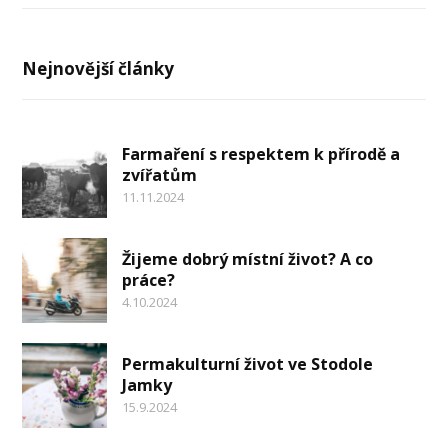
Nejnovější články
Farmaření s respektem k přírodě a
zvířatům
11.11.2024
Žijeme dobrý místní život? A co
práce?
4.10.2024
Permakulturní život ve Stodole
Jamky
15.9.2024