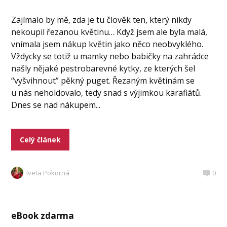
Zajímalo by mě, zda je tu člověk ten, který nikdy
nekoupil řezanou květinu… Když jsem ale byla malá,
vnímala jsem nákup květin jako něco neobvyklého.
Vždycky se totiž u mamky nebo babičky na zahrádce
našly nějaké pestrobarevné kytky, ze kterých šel
“vyšvihnout” pěkný puget. Řezaným květinám se
u nás neholdovalo, tedy snad s výjimkou karafiátů.
Dnes se nad nákupem...
Celý článek
Iveta Pokorná
0
eBook zdarma