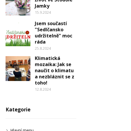
Jamky
15.9.2024
Jsem součastí
"Sedlčansko
udržitelně" moc
ráda
25.8.2024
Klimatická
mozaika: Jak se
naučit o klimatu
a nezbláznit se z
toho!
12.8.2024
Kategorie
Hlavní menu