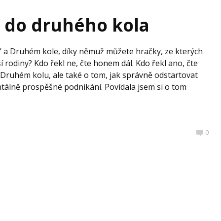
y do druhého kola
ní” a Druhém kole, díky němuž můžete hračky, ze kterých
ší rodiny? Kdo řekl ne, čte honem dál. Kdo řekl ano, čte
o Druhém kolu, ale také o tom, jak správně odstartovat
tálně prospěšné podnikání. Povídala jsem si o tom
0