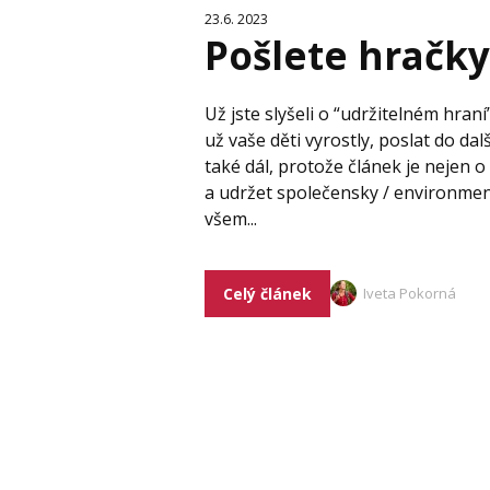
23.6. 2023
Pošlete hračk
Už jste slyšeli o “udržitelném hra
už vaše děti vyrostly, poslat do dal
také dál, protože článek je nejen 
a udržet společensky / environmen
všem...
Celý článek
Iveta Pokorná