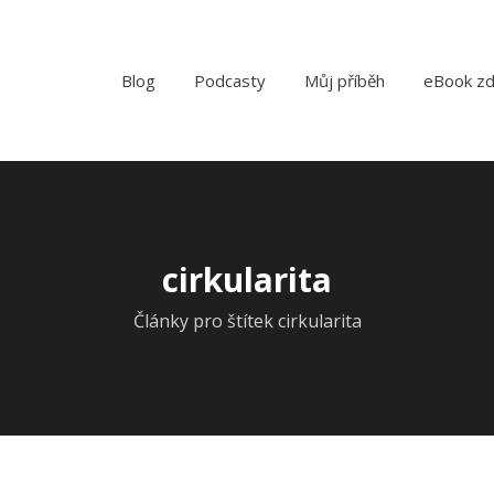
Blog
Podcasty
Můj příběh
eBook z
cirkularita
Články pro štítek cirkularita