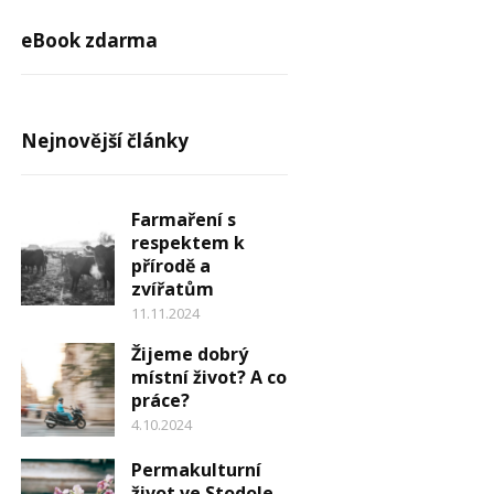
eBook zdarma
Nejnovější články
Farmaření s
respektem k
přírodě a
zvířatům
11.11.2024
Žijeme dobrý
místní život? A co
práce?
4.10.2024
Permakulturní
život ve Stodole