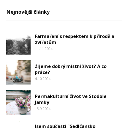
Nejnovější články
Farmaření s respektem k přírodě a
zvířatům
11.11.2024
Žijeme dobrý místní život? A co
práce?
4.10.2024
Permakulturní život ve Stodole
Jamky
15.9.2024
Jsem součastí "Sedlčansko