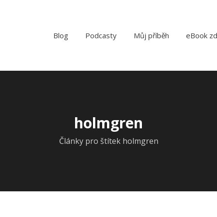
Blog
Podcasty
Můj příběh
eBook z
holmgren
Články pro štítek holmgren