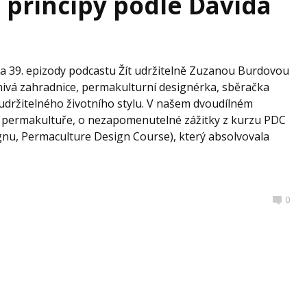
 principy podle Davida
a 39. epizody podcastu Žít udržitelně Zuzanou Burdovou
šnivá zahradnice, permakulturní designérka, sběračka
e udržitelného životního stylu. V našem dvoudílném
 k permakultuře, o nezapomenutelné zážitky z kurzu PDC
nu, Permaculture Design Course), který absolvovala
0