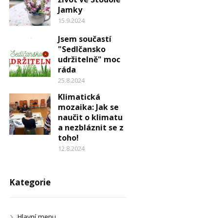
Jamky
15.9.2024
Jsem součastí
"Sedlčansko
udržitelně" moc
ráda
25.8.2024
Klimatická
mozaika: Jak se
naučit o klimatu
a nezbláznit se z
toho!
12.8.2024
Kategorie
Hlavní menu