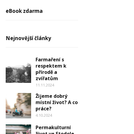
eBook zdarma
Nejnovější články
Farmaření s
respektem k
přírodě a
zvířatům
11.11.2024
Žijeme dobrý
místní život? A co
práce?
4.10.2024
Permakulturní
život ve Stodole