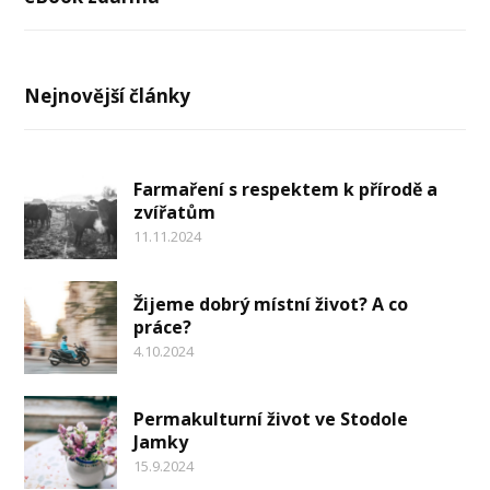
Nejnovější články
Farmaření s respektem k přírodě a
zvířatům
11.11.2024
Žijeme dobrý místní život? A co
práce?
4.10.2024
Permakulturní život ve Stodole
Jamky
15.9.2024