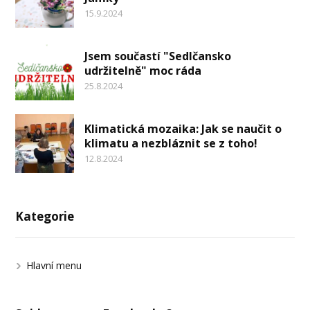
15.9.2024
Jsem součastí "Sedlčansko
udržitelně" moc ráda
25.8.2024
Klimatická mozaika: Jak se naučit o
klimatu a nezbláznit se z toho!
12.8.2024
Kategorie
Hlavní menu