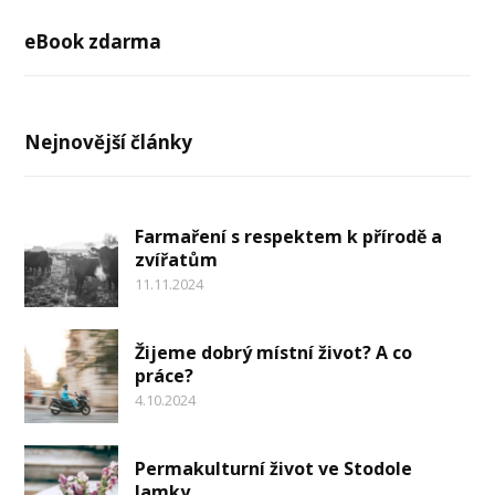
eBook zdarma
Nejnovější články
Farmaření s respektem k přírodě a
zvířatům
11.11.2024
Žijeme dobrý místní život? A co
práce?
4.10.2024
Permakulturní život ve Stodole
Jamky