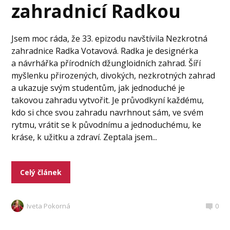
zahradnicí Radkou
Jsem moc ráda, že 33. epizodu navštívila Nezkrotná
zahradnice Radka Votavová. Radka je designérka
a návrhářka přírodních džungloidních zahrad. Šíří
myšlenku přirozených, divokých, nezkrotných zahrad
a ukazuje svým studentům, jak jednoduché je
takovou zahradu vytvořit. Je průvodkyní každému,
kdo si chce svou zahradu navrhnout sám, ve svém
rytmu, vrátit se k původnímu a jednoduchému, ke
kráse, k užitku a zdraví. Zeptala jsem...
Celý článek
Iveta Pokorná
0