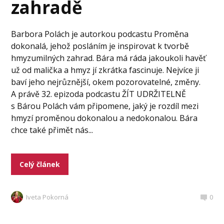
zahradě
Barbora Polách je autorkou podcastu Proměna
dokonalá, jehož posláním je inspirovat k tvorbě
hmyzumilných zahrad. Bára má ráda jakoukoli havěť
už od malička a hmyz jí zkrátka fascinuje. Nejvíce ji
baví jeho nejrůznější, okem pozorovatelné, změny.
A právě 32. epizoda podcastu ŽÍT UDRŽITELNĚ
s Bárou Polách vám připomene, jaký je rozdíl mezi
hmyzí proměnou dokonalou a nedokonalou. Bára
chce také přimět nás...
Celý článek
Iveta Pokorná
0