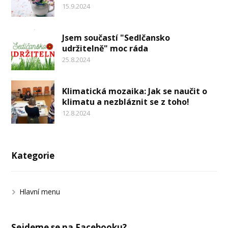
15.9.2024
Jsem součastí "Sedlčansko
udržitelně" moc ráda
25.8.2024
Klimatická mozaika: Jak se naučit o
klimatu a nezbláznit se z toho!
12.8.2024
Kategorie
Hlavní menu
Sejdeme se na Facebooku?