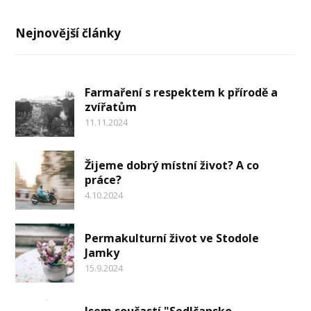
Nejnovější články
Farmaření s respektem k přírodě a
zvířatům
11.11.2024
Žijeme dobrý místní život? A co
práce?
4.10.2024
Permakulturní život ve Stodole
Jamky
15.9.2024
Jsem součastí "Sedlčansko