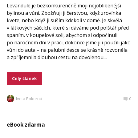
Levandule je bezkonkurenčně mojí nejoblíbenější
bylinou a vůní. Zbožňuji ji čerstvou, když zrovínka
kvete, nebo když ji suším kdekoli v domě. Je skvělá
v látkových sáčcích, které si dáváme pod polštář před
spaním, v koupelové soli, abychom si odpočinuli
po náročném dni v práci, dokonce jsme ji i použili jako
vůni do auta – na palubní desce se krásně rozvoněla
a zpříjemnila dlouhou cestu na dovolenou....
Celý článek
Iveta Pokorná
0
eBook zdarma