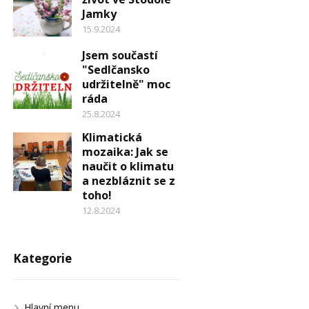
Jamky
15.9.2024
Jsem součastí
"Sedlčansko
udržitelně" moc
ráda
25.8.2024
Klimatická
mozaika: Jak se
naučit o klimatu
a nezbláznit se z
toho!
12.8.2024
Kategorie
Hlavní menu