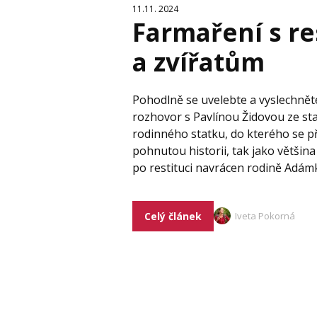
11.11. 2024
Farmaření s r
a zvířatům
Pohodlně se uvelebte a vyslechněte
rozhovor s Pavlínou Židovou ze sta
rodinného statku, do kterého se při
pohnutou historii, tak jako většina 
po restituci navrácen rodině Adám
Celý článek
Iveta Pokorná