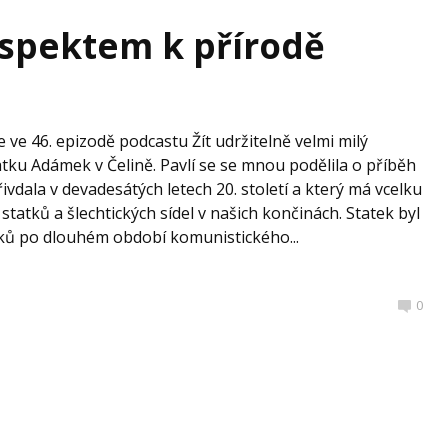
espektem k přírodě
 ve 46. epizodě podcastu Žít udržitelně velmi milý
tku Adámek v Čelině. Pavlí se se mnou podělila o příběh
vdala v devadesátých letech 20. století a který má vcelku
statků a šlechtických sídel v našich končinách. Statek byl
ků po dlouhém období komunistického...
0