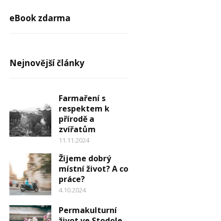
eBook zdarma
Nejnovější články
Farmaření s
respektem k
přírodě a
zvířatům
11.11.2024
Žijeme dobrý
místní život? A co
práce?
4.10.2024
Permakulturní
život ve Stodole