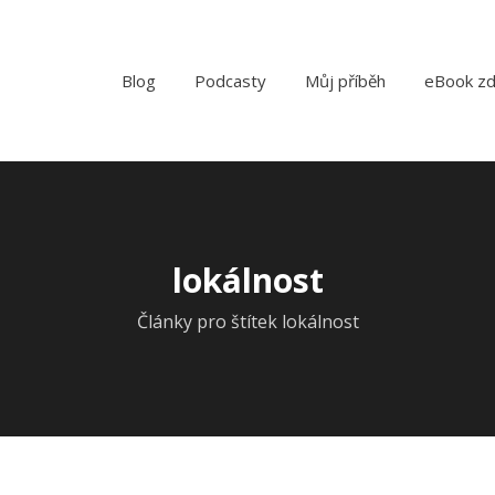
Blog
Podcasty
Můj příběh
eBook z
lokálnost
Články pro štítek lokálnost