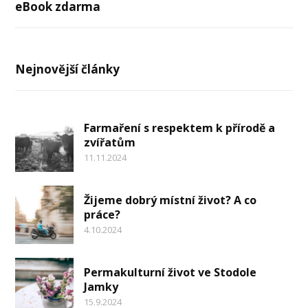
eBook zdarma
Nejnovější články
Farmaření s respektem k přírodě a
zvířatům
11.11.2024
Žijeme dobrý místní život? A co
práce?
4.10.2024
Permakulturní život ve Stodole
Jamky
15.9.2024