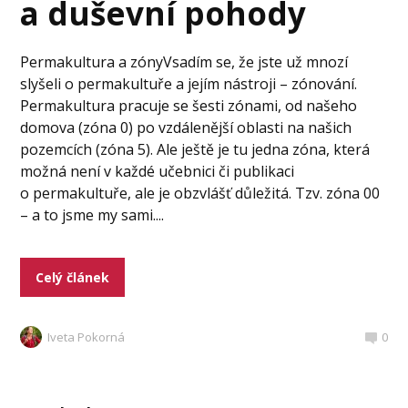
a duševní pohody
Permakultura a zónyVsadím se, že jste už mnozí
slyšeli o permakultuře a jejím nástroji – zónování.
Permakultura pracuje se šesti zónami, od našeho
domova (zóna 0) po vzdálenější oblasti na našich
pozemcích (zóna 5). Ale ještě je tu jedna zóna, která
možná není v každé učebnici či publikaci
o permakultuře, ale je obzvlášť důležitá. Tzv. zóna 00
– a to jsme my sami....
Celý článek
Iveta Pokorná
0