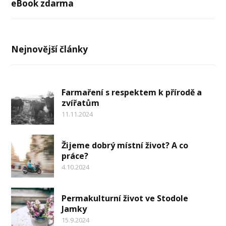
eBook zdarma
Nejnovější články
Farmaření s respektem k přírodě a
zvířatům
11.11.2024
Žijeme dobrý místní život? A co
práce?
4.10.2024
Permakulturní život ve Stodole
Jamky
15.9.2024