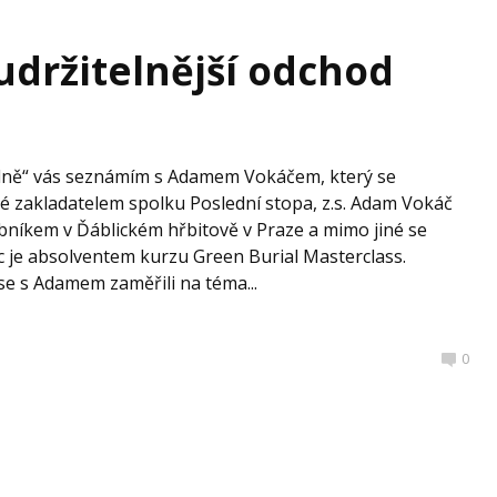
udržitelnější odchod
telně“ vás seznámím s Adamem Vokáčem, který se
ké zakladatelem spolku Poslední stopa, z.s. Adam Vokáč
obníkem v Ďáblickém hřbitově v Praze a mimo jiné se
c je absolventem kurzu Green Burial Masterclass.
se s Adamem zaměřili na téma...
0