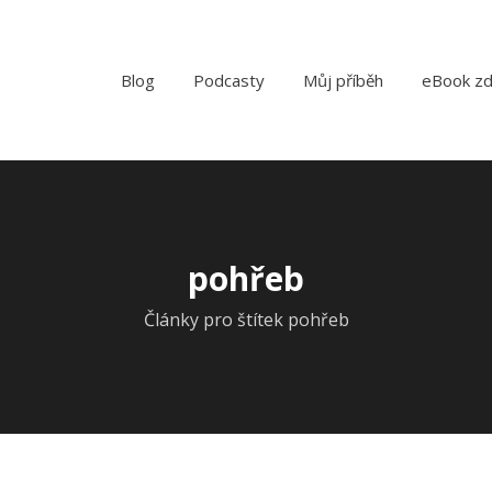
Blog
Podcasty
Můj příběh
eBook z
pohřeb
Články pro štítek pohřeb