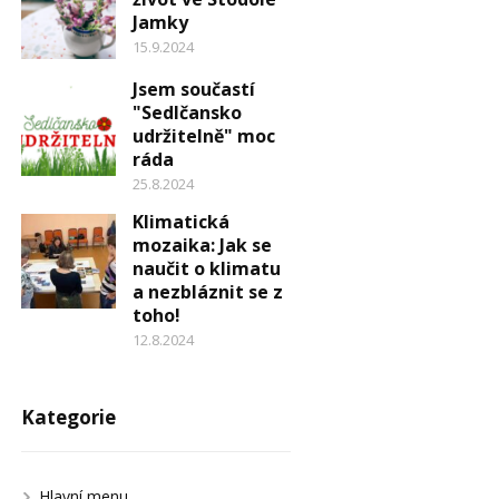
Jamky
15.9.2024
Jsem součastí
"Sedlčansko
udržitelně" moc
ráda
25.8.2024
Klimatická
mozaika: Jak se
naučit o klimatu
a nezbláznit se z
toho!
12.8.2024
Kategorie
Hlavní menu