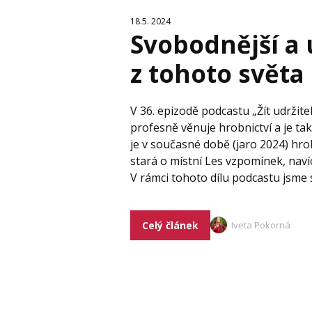
18.5. 2024
Svobodnější a 
z tohoto světa
V 36. epizodě podcastu „Žít udrži
profesně věnuje hrobnictví a je ta
je v současné době (jaro 2024) hr
stará o místní Les vzpomínek, naví
V rámci tohoto dílu podcastu jsme 
Celý článek
Iveta Pokorná