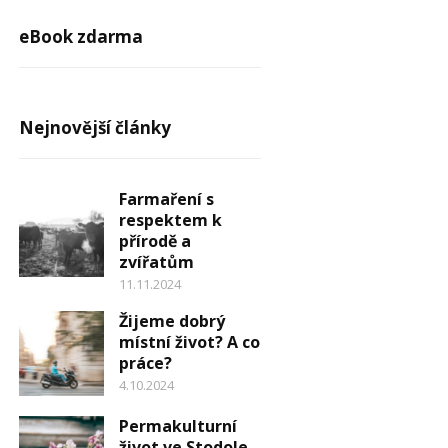
eBook zdarma
Nejnovější články
Farmaření s
respektem k
přírodě a
zvířatům
11.11.2024
Žijeme dobrý
místní život? A co
práce?
4.10.2024
Permakulturní
život ve Stodole