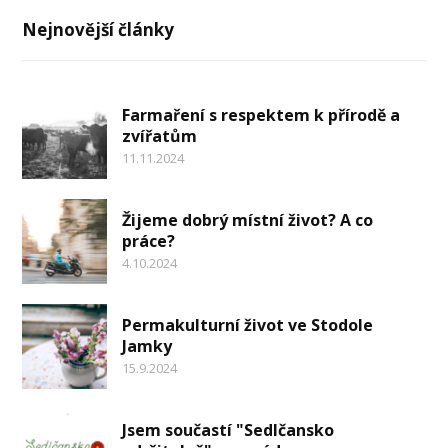
Nejnovější články
Farmaření s respektem k přírodě a
zvířatům
11.11.2024
Žijeme dobrý místní život? A co
práce?
4.10.2024
Permakulturní život ve Stodole
Jamky
15.9.2024
Jsem součastí "Sedlčansko