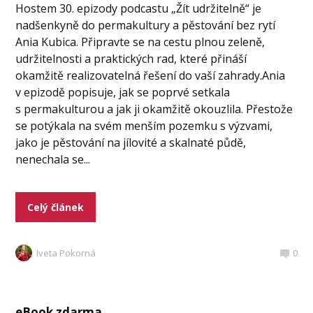
Hostem 30. epizody podcastu „Žít udržitelně“ je
nadšenkyně do permakultury a pěstování bez rytí
Ania Kubica. Připravte se na cestu plnou zeleně,
udržitelnosti a praktických rad, které přináší
okamžitě realizovatelná řešení do vaší zahrady.Ania
v epizodě popisuje, jak se poprvé setkala
s permakulturou a jak ji okamžitě okouzlila. Přestože
se potýkala na svém menším pozemku s výzvami,
jako je pěstování na jílovité a skalnaté půdě,
nenechala se...
Celý článek
Iveta Pokorná
0
eBook zdarma