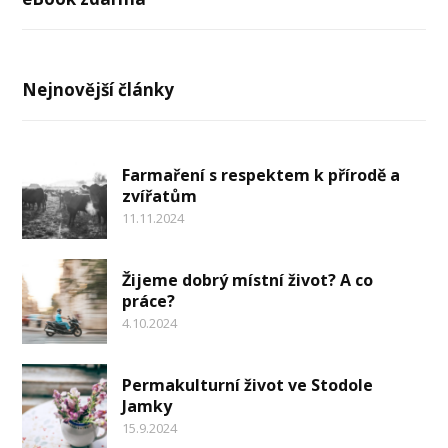
Nejnovější články
Farmaření s respektem k přírodě a
zvířatům
11.11.2024
Žijeme dobrý místní život? A co
práce?
4.10.2024
Permakulturní život ve Stodole
Jamky
15.9.2024