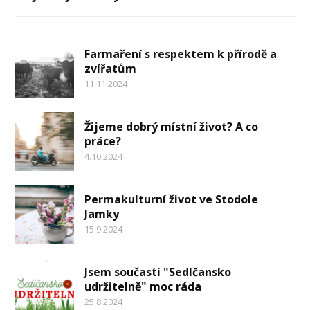
Farmaření s respektem k přírodě a
zvířatům
11.11.2024
Žijeme dobrý místní život? A co
práce?
4.10.2024
Permakulturní život ve Stodole
Jamky
15.9.2024
Jsem součastí "Sedlčansko
udržitelně" moc ráda
25.8.2024