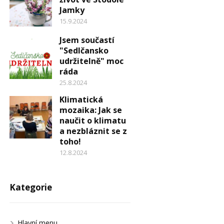
Jamky
15.9.2024
Jsem součastí
"Sedlčansko
udržitelně" moc
ráda
25.8.2024
Klimatická
mozaika: Jak se
naučit o klimatu
a nezbláznit se z
toho!
12.8.2024
Kategorie
Hlavní menu