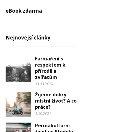
eBook zdarma
Nejnovější články
Farmaření s
respektem k
přírodě a
zvířatům
11.11.2024
Žijeme dobrý
místní život? A co
práce?
4.10.2024
Permakulturní
život ve Stodole