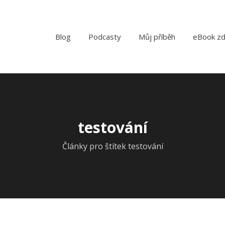
Blog
Podcasty
Můj příběh
eBook z
testování
Články pro štítek testování