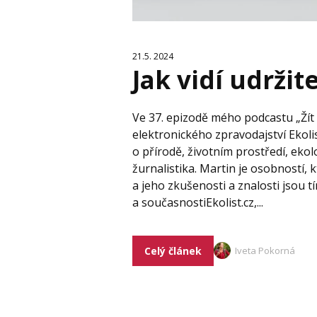
21.5. 2024
Jak vidí udržit
Ve 37. epizodě mého podcastu „Žít
elektronického zpravodajství Ekolis
o přírodě, životním prostředí, ekolo
žurnalistika. Martin je osobností, k
a jeho zkušenosti a znalosti jsou
a současnostiEkolist.cz,...
Celý článek
Iveta Pokorná