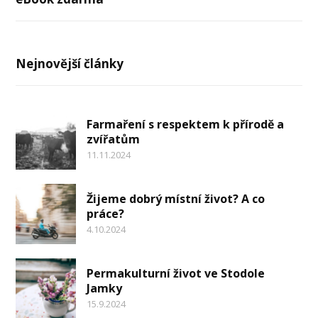
Nejnovější články
Farmaření s respektem k přírodě a
zvířatům
11.11.2024
Žijeme dobrý místní život? A co
práce?
4.10.2024
Permakulturní život ve Stodole
Jamky
15.9.2024