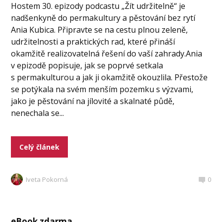
Hostem 30. epizody podcastu „Žít udržitelně“ je
nadšenkyně do permakultury a pěstování bez rytí
Ania Kubica. Připravte se na cestu plnou zeleně,
udržitelnosti a praktických rad, které přináší
okamžitě realizovatelná řešení do vaší zahrady.Ania
v epizodě popisuje, jak se poprvé setkala
s permakulturou a jak ji okamžitě okouzlila. Přestože
se potýkala na svém menším pozemku s výzvami,
jako je pěstování na jílovité a skalnaté půdě,
nenechala se...
Celý článek
Iveta Pokorná
0
eBook zdarma