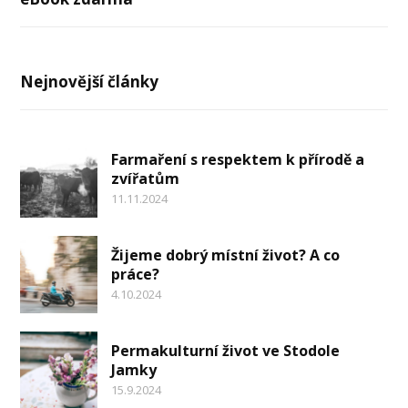
Nejnovější články
Farmaření s respektem k přírodě a
zvířatům
11.11.2024
Žijeme dobrý místní život? A co
práce?
4.10.2024
Permakulturní život ve Stodole
Jamky
15.9.2024