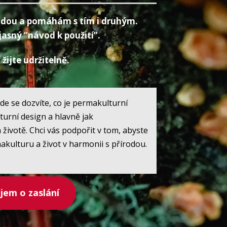
írodou a pomáhám s tím i druhým.
jasný “návod k použití”.
žijte udržitelně.
de se dozvíte, co je permakulturní
turní design a hlavně jak
ivotě. Chci vás podpořit v tom, abyste
akulturu a život v harmonii s přírodou.
em o zaslání