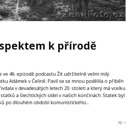
espektem k přírodě
 ve 46. epizodě podcastu Žít udržitelně velmi milý
tku Adámek v Čelině. Pavlí se se mnou podělila o příběh
vdala v devadesátých letech 20. století a který má vcelku
statků a šlechtických sídel v našich končinách. Statek byl
ků po dlouhém období komunistického...
0