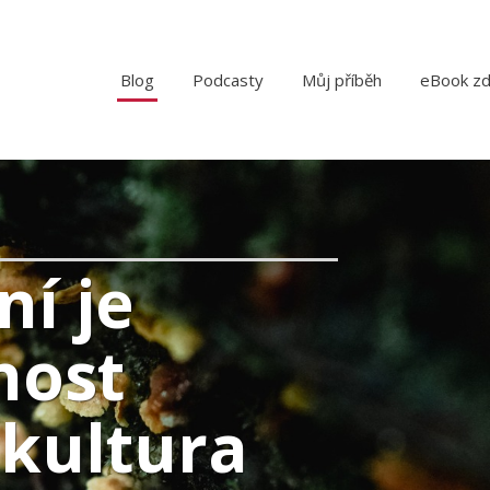
Blog
Podcasty
Můj příběh
eBook z
ní je
nost
kultura