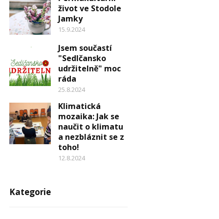
život ve Stodole
Jamky
15.9.2024
Jsem součastí
"Sedlčansko
udržitelně" moc
ráda
25.8.2024
Klimatická
mozaika: Jak se
naučit o klimatu
a nezbláznit se z
toho!
12.8.2024
Kategorie