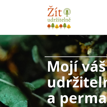
Mojí váš
udržitel
a perma