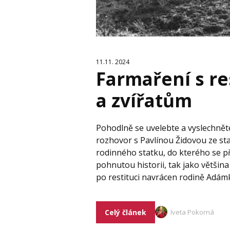
11.11. 2024
Farmaření s r
a zvířatům
Pohodlně se uvelebte a vyslechněte
rozhovor s Pavlínou Židovou ze sta
rodinného statku, do kterého se při
pohnutou historii, tak jako většina 
po restituci navrácen rodině Adám
Celý článek
Iveta Pokorná