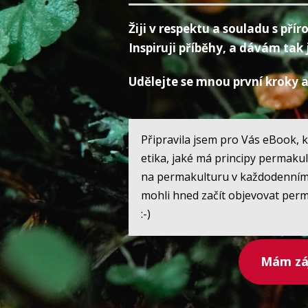
Žiji v respektu a souladu s př
Inspiruji příběhy, a dávám tak 
Udělejte se mnou první kroky a 
Připravila jsem pro Vás eBook, k
etika, jaké má principy permakul
na permakulturu v každodenním ž
mohli hned začít objevovat perm
:-)
Mám záj