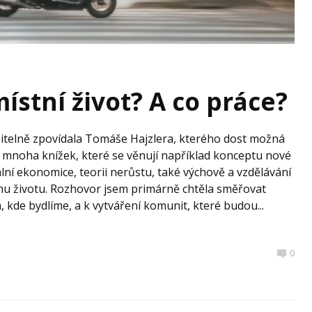
ístní život? A co práce?
itelně zpovídala Tomáše Hajzlera, kterého dost možná
a mnoha knížek, které se věnují například konceptu nové
lní ekonomice, teorii nerůstu, také výchově a vzdělávání
mu životu. Rozhovor jsem primárně chtěla směřovat
m, kde bydlíme, a k vytváření komunit, které budou...
0