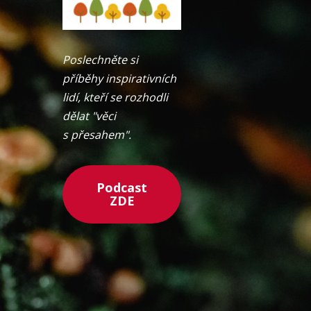
Poslechněte si
příběhy inspirativních
lidí, kteří se rozhodli
dělat "věci
s přesahem".
Podcast
ZDE