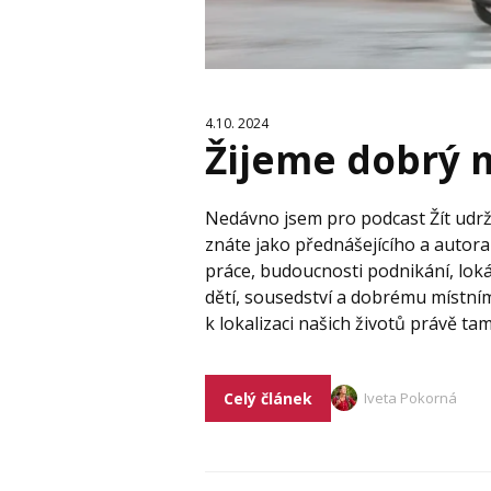
4.10. 2024
Žijeme dobrý m
Nedávno jsem pro podcast Žít udrž
znáte jako přednášejícího a autor
práce, budoucnosti podnikání, loká
dětí, sousedství a dobrému místní
k lokalizaci našich životů právě ta
Celý článek
Iveta Pokorná