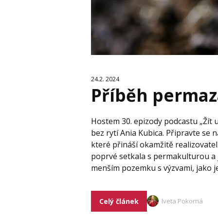
24.2. 2024
Příběh permaz
Hostem 30. epizody podcastu „Žít 
bez rytí Ania Kubica. Připravte se n
které přináší okamžitě realizovatel
poprvé setkala s permakulturou a j
menším pozemku s výzvami, jako je 
Celý článek
Iveta Pokorná