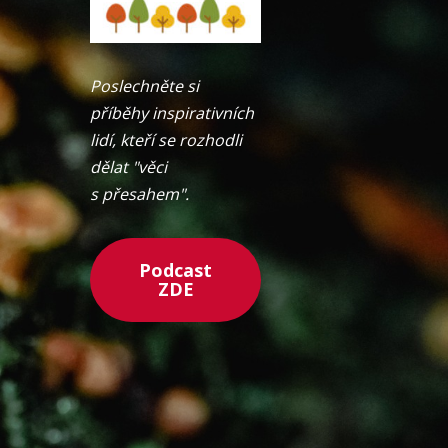
Poslechněte si
příběhy inspirativních
lidí, kteří se rozhodli
dělat "věci
s přesahem".
Podcast
ZDE