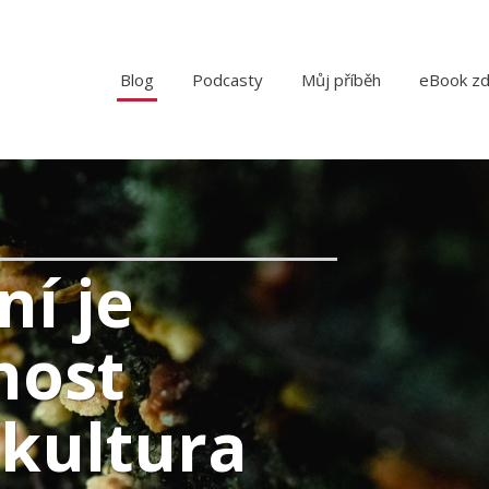
Blog
Podcasty
Můj příběh
eBook z
ní je
nost
kultura