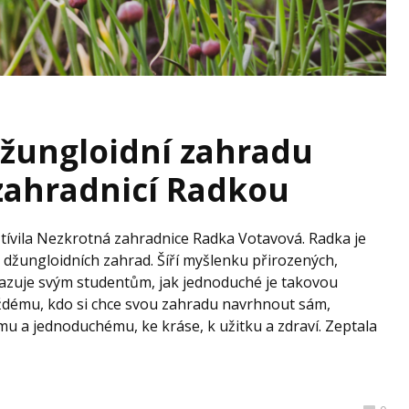
džungloidní zahradu
zahradnicí Radkou
štívila Nezkrotná zahradnice Radka Votavová. Radka je
 džungloidních zahrad. Šíří myšlenku přirozených,
azuje svým studentům, jak jednoduché je takovou
aždému, kdo si chce svou zahradu navrhnout sám,
mu a jednoduchému, ke kráse, k užitku a zdraví. Zeptala