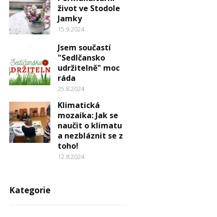
život ve Stodole
Jamky
15.9.2024
Jsem součastí
"Sedlčansko
udržitelně" moc
ráda
25.8.2024
Klimatická
mozaika: Jak se
naučit o klimatu
a nezbláznit se z
toho!
12.8.2024
Kategorie