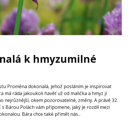
nalá k hmyzumilné
tu Proměna dokonalá, jehož posláním je inspirovat
a má ráda jakoukoli havěť už od malička a hmyz jí
jeho nejrůznější, okem pozorovatelné, změny. A právě 32.
s Bárou Polách vám připomene, jaký je rozdíl mezi
onalou. Bára chce také přimět nás...