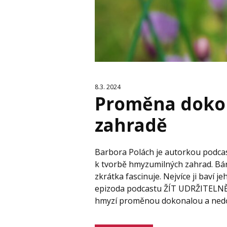
8.3. 2024
Proměna doko
zahradě
Barbora Polách je autorkou podcas
k tvorbě hmyzumilných zahrad. Bár
zkrátka fascinuje. Nejvíce ji baví 
epizoda podcastu ŽÍT UDRŽITELNĚ 
hmyzí proměnou dokonalou a nedok