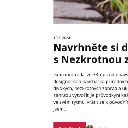
10.3. 2024
Navrhněte si 
s Nezkrotnou 
Jsem moc ráda, že 33. epizodu nav
designérka a návrhářka přírodních
divokých, nezkrotných zahrad a uk
zahradu vytvořit. Je průvodkyní k
ve svém rytmu, vrátit se k původní
jsem...