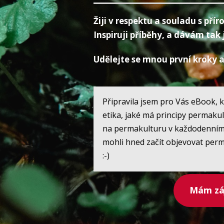
Žiji v respektu a souladu s př
Inspiruji příběhy, a dávám tak 
Udělejte se mnou první kroky a 
Připravila jsem pro Vás eBook, k
etika, jaké má principy permakul
na permakulturu v každodenním ž
mohli hned začít objevovat perm
:-)
Mám záj