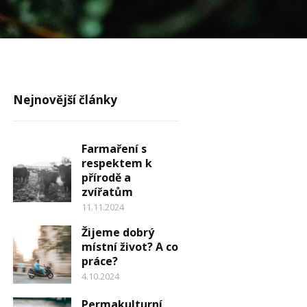
Nejnovější články
Farmaření s
respektem k
přírodě a
zvířatům
11.11.2024
Žijeme dobrý
místní život? A co
práce?
4.10.2024
Permakulturní