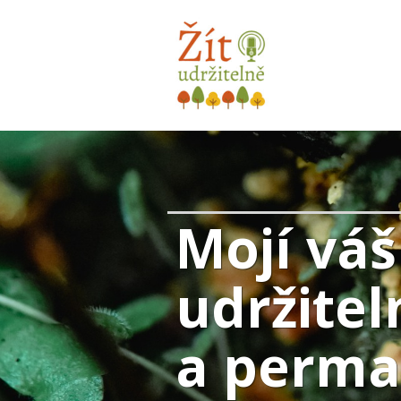
Mojí váš
udržitel
a perma