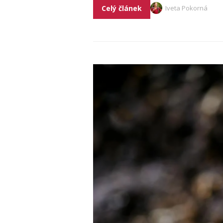
Celý článek
Iveta Pokorná