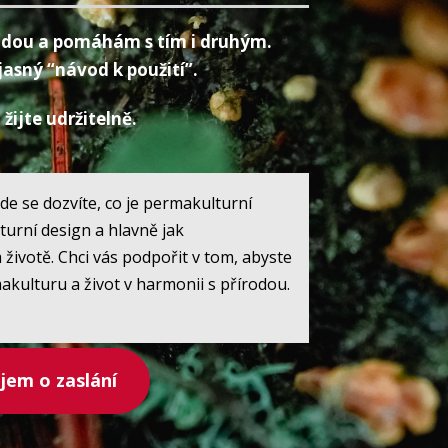
írodou a pomáhám s tím i druhým.
jasný “návod k použití”.
žijte udržitelně.
de se dozvíte, co je permakulturní
turní design a hlavně jak
ivotě. Chci vás podpořit v tom, abyste
akulturu a život v harmonii s přírodou.
em o zaslání