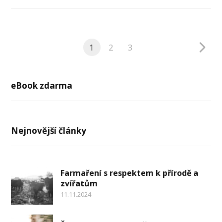
1
2
3
eBook zdarma
Nejnovější články
Farmaření s respektem k přírodě a
zvířatům
11.11.2024