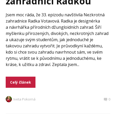
zahradnicí Radkou
Jsem moc ráda, že 33. epizodu navštívila Nezkrotná
zahradnice Radka Votavová. Radka je designérka
a návrhářka přírodních džungloidních zahrad. Šíří
myšlenku přirozených, divokých, nezkrotných zahrad
a ukazuje svým studentům, jak jednoduché je
takovou zahradu vytvořit. Je průvodkyní každému,
kdo si chce svou zahradu navrhnout sám, ve svém
rytmu, vrátit se k původnímu a jednoduchému, ke
kráse, k užitku a zdraví. Zeptala jsem...
Celý článek
Iveta Pokorná
0