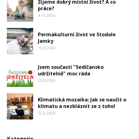
Žijeme dobrý místní život? A co
práce?
4.10.2024
Permakulturní život ve Stodole
Jamky
15.9.2024
Jsem součastí "Sedlčansko
udržitelně" moc ráda
25.8.2024
Klimatická mozaika: Jak se naučit o
klimatu a nezbláznit se z toho!
12.8.2024
Kategorie