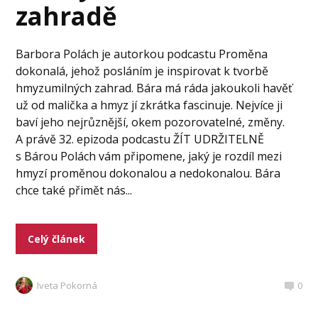
zahradě
Barbora Polách je autorkou podcastu Proměna
dokonalá, jehož posláním je inspirovat k tvorbě
hmyzumilných zahrad. Bára má ráda jakoukoli havěť
už od malička a hmyz jí zkrátka fascinuje. Nejvíce ji
baví jeho nejrůznější, okem pozorovatelné, změny.
A právě 32. epizoda podcastu ŽÍT UDRŽITELNĚ
s Bárou Polách vám připomene, jaký je rozdíl mezi
hmyzí proměnou dokonalou a nedokonalou. Bára
chce také přimět nás...
Celý článek
Iveta Pokorná
0