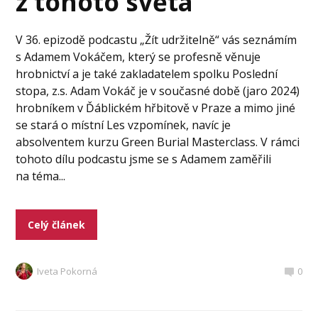
z tohoto světa
V 36. epizodě podcastu „Žít udržitelně“ vás seznámím
s Adamem Vokáčem, který se profesně věnuje
hrobnictví a je také zakladatelem spolku Poslední
stopa, z.s. Adam Vokáč je v současné době (jaro 2024)
hrobníkem v Ďáblickém hřbitově v Praze a mimo jiné
se stará o místní Les vzpomínek, navíc je
absolventem kurzu Green Burial Masterclass. V rámci
tohoto dílu podcastu jsme se s Adamem zaměřili
na téma...
Celý článek
Iveta Pokorná
0