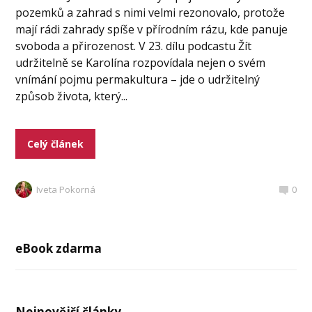
pozemků a zahrad s nimi velmi rezonovalo, protože
mají rádi zahrady spíše v přírodním rázu, kde panuje
svoboda a přirozenost. V 23. dílu podcastu Žít
udržitelně se Karolína rozpovídala nejen o svém
vnímání pojmu permakultura – jde o udržitelný
způsob života, který...
Celý článek
Iveta Pokorná
0
eBook zdarma
Nejnovější články