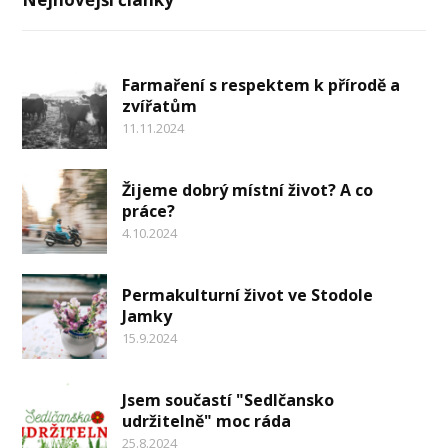
Farmaření s respektem k přírodě a
zvířatům
11.11.2024
Žijeme dobrý místní život? A co
práce?
4.10.2024
Permakulturní život ve Stodole
Jamky
15.9.2024
Jsem součastí "Sedlčansko
udržitelně" moc ráda
25.8.2024