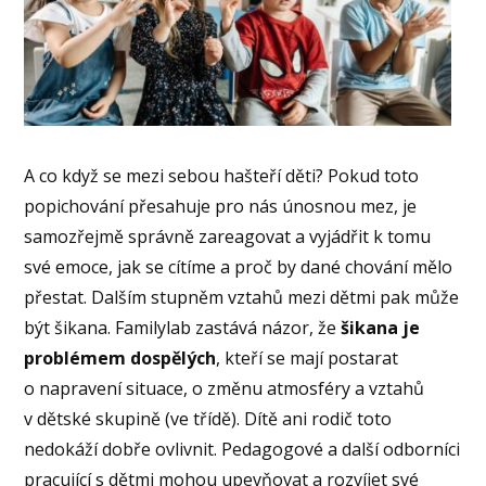
A co když se mezi sebou hašteří děti? Pokud toto
popichování přesahuje pro nás únosnou mez, je
samozřejmě správně zareagovat a vyjádřit k tomu
své emoce, jak se cítíme a proč by dané chování mělo
přestat. Dalším stupněm vztahů mezi dětmi pak může
být šikana. Familylab zastává názor, že
šikana je
problémem dospělých
, kteří se mají postarat
o napravení situace, o změnu atmosféry a vztahů
v dětské skupině (ve třídě). Dítě ani rodič toto
nedokáží dobře ovlivnit. Pedagogové a další odborníci
pracující s dětmi mohou upevňovat a rozvíjet své