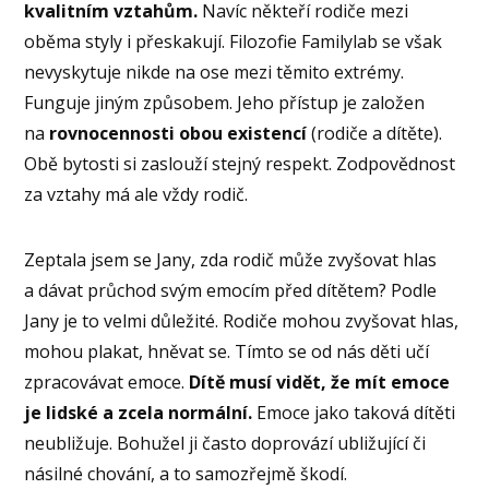
kvalitním vztahům.
Navíc někteří rodiče mezi
oběma styly i přeskakují. Filozofie Familylab se však
nevyskytuje nikde na ose mezi těmito extrémy.
Funguje jiným způsobem. Jeho přístup je založen
na
rovnocennosti obou existencí
(rodiče a dítěte).
Obě bytosti si zaslouží stejný respekt. Zodpovědnost
za vztahy má ale vždy rodič.
Zeptala jsem se Jany, zda rodič může zvyšovat hlas
a dávat průchod svým emocím před dítětem? Podle
Jany je to velmi důležité. Rodiče mohou zvyšovat hlas,
mohou plakat, hněvat se. Tímto se od nás děti učí
zpracovávat emoce.
Dítě musí vidět, že mít emoce
je lidské a zcela normální.
Emoce jako taková dítěti
neubližuje. Bohužel ji často doprovází ubližující či
násilné chování, a to samozřejmě škodí.