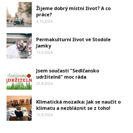
Žijeme dobrý místní život? A co
práce?
4.10.2024
Permakulturní život ve Stodole
Jamky
15.9.2024
Jsem součastí "Sedlčansko
udržitelně" moc ráda
25.8.2024
Klimatická mozaika: Jak se naučit o
klimatu a nezbláznit se z toho!
12.8.2024