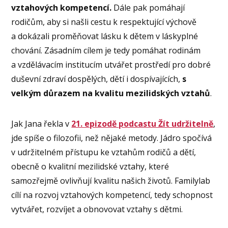
vztahových kompetencí.
Dále pak pomáhají
rodičům, aby si našli cestu k respektující výchově
a dokázali proměňovat lásku k dětem v láskyplné
chování. Zásadním cílem je tedy pomáhat rodinám
a vzdělávacím institucím utvářet prostředí pro dobré
duševní zdraví dospělých, dětí i dospívajících,
s
velkým důrazem na kvalitu mezilidských vztahů
.
Jak Jana řekla v
21. epizodě podcastu Žít udržitelně
,
jde spíše o filozofii, než nějaké metody. Jádro spočívá
v udržitelném přístupu ke vztahům rodičů a dětí,
obecně o kvalitní mezilidské vztahy, které
samozřejmě ovlivňují kvalitu našich životů. Familylab
cílí na rozvoj vztahových kompetencí, tedy schopnost
vytvářet, rozvíjet a obnovovat vztahy s dětmi.